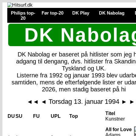
Philips top-
Før top-20
DK Play
DK Nabolag
20
DK Nabola
DK Nabolag er baseret på hitlister som jeg
adgang til dengang, dvs. hitlister fra Skandin
Tyskland og UK.
Listerne fra 1992 og januar 1993 blev udarbe
samtiden, mens de efterfølgende lister er udar
2026, men stadig baseret på hi
Torsdag 13. januar 1994
◄◄
◄
►
►
Titel
DU
SU
FU
UPL
Top
Kunstner
All for Love
Adams,