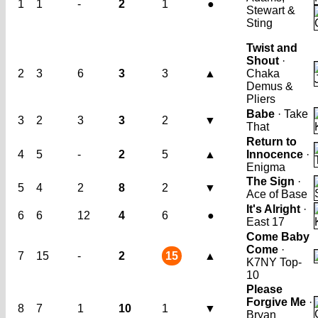
1
1
-
2
1
●
Stewart &
Sting
Twist and
Shout
·
2
3
6
3
3
▲
Chaka
Demus &
Pliers
Babe
· Take
3
2
3
3
2
▼
That
Return to
4
5
-
2
5
▲
Innocence
·
Enigma
The Sign
·
5
4
2
8
2
▼
Ace of Base
It's Alright
·
6
6
12
4
6
●
East 17
Come Baby
Come
·
7
15
-
2
15
▲
K7
NY Top-
10
Please
Forgive Me
·
8
7
1
10
1
▼
Bryan