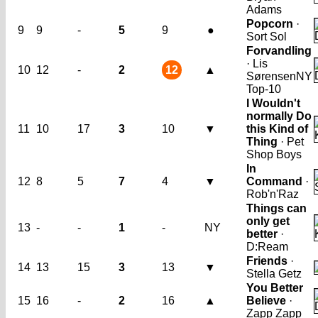
Adams
Popcorn
·
9
9
-
5
9
●
Sort Sol
Forvandling
· Lis
10
12
-
2
12
▲
Sørensen
NY
Top-10
I Wouldn't
normally Do
11
10
17
3
10
▼
this Kind of
Thing
· Pet
Shop Boys
In
12
8
5
7
4
▼
Command
·
Rob'n'Raz
Things can
only get
13
-
-
1
-
NY
better
·
D:Ream
Friends
·
14
13
15
3
13
▼
Stella Getz
You Better
15
16
-
2
16
▲
Believe
·
Zapp Zapp