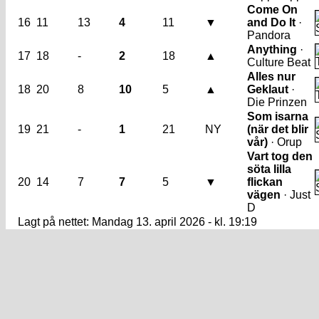
Come On
16
11
13
4
11
▼
and Do It
·
Pandora
Anything
·
17
18
-
2
18
▲
Culture Beat
Alles nur
18
20
8
10
5
▲
Geklaut
·
Die Prinzen
Som isarna
19
21
-
1
21
NY
(när det blir
vår)
· Orup
Vart tog den
söta lilla
20
14
7
7
5
▼
flickan
vägen
· Just
D
Lagt på nettet: Mandag 13. april 2026 - kl. 19:19