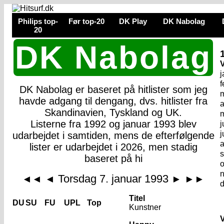
Philips top-
Før top-20
DK Play
DK Nabolag
20
DK Nabolag
j
f
DK Nabolag er baseret på hitlister som jeg
m
havde adgang til dengang, dvs. hitlister fra
a
Skandinavien, Tyskland og UK.
Listerne fra 1992 og januar 1993 blev
j
j
udarbejdet i samtiden, mens de efterfølgende
a
lister er udarbejdet i 2026, men stadig
baseret på hi
o
Torsdag 7. januar 1993
◄◄
◄
►
►►
Titel
DU
SU
FU
UPL
Top
Kunstner