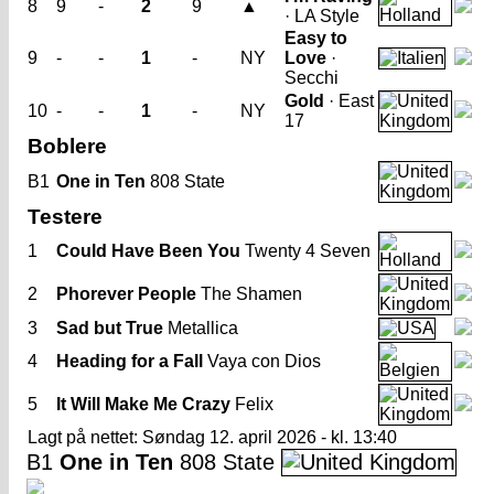
8
9
-
2
9
▲
· LA Style
Easy to
9
-
-
1
-
NY
Love
·
Secchi
Gold
· East
10
-
-
1
-
NY
17
Boblere
B1
One in Ten
808 State
Testere
1
Could Have Been You
Twenty 4 Seven
2
Phorever People
The Shamen
3
Sad but True
Metallica
4
Heading for a Fall
Vaya con Dios
5
It Will Make Me Crazy
Felix
Lagt på nettet: Søndag 12. april 2026 - kl. 13:40
B1
One in Ten
808 State