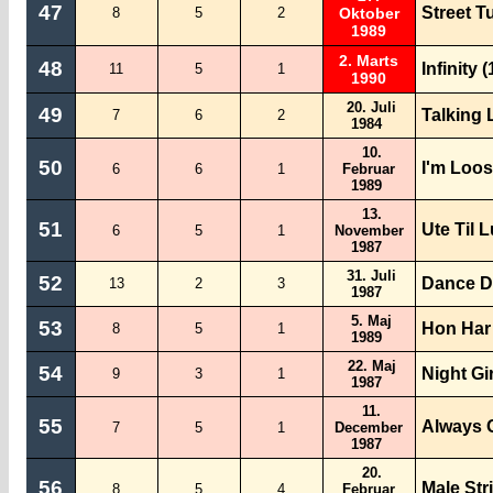
47
Street Tu
8
5
2
Oktober
1989
2. Marts
48
Infinity
11
5
1
1990
20. Juli
49
Talking 
7
6
2
1984
10.
50
I'm Loo
6
6
1
Februar
1989
13.
51
Ute Til 
6
5
1
November
1987
31. Juli
52
Dance D
13
2
3
1987
5. Maj
53
Hon Har 
8
5
1
1989
22. Maj
54
Night Gir
9
3
1
1987
11.
55
Always 
7
5
1
December
1987
20.
56
Male Str
8
5
4
Februar