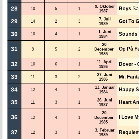
9. Oktober
28
Boys
Sa
10
5
1
1987
7. Juli
29
Got To G
14
2
3
1989
1. Juni
30
Sounds 
10
4
1
1984
20.
31
Op På F
8
5
2
December
1985
11. April
32
Dover - 
10
6
1
1986
27. Juni
33
Mr. Fant
11
3
2
1986
13. Januar
34
Happy S
12
4
1
1984
26. Juni
35
Heart A
11
3
1
1987
20.
36
I Love M
12
4
1
December
1985
3. Februar
37
Requie
12
3
1
1989