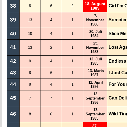
18. August
38
Girl I'm
8
6
2
1989
7.
39
Someti
13
4
1
November
1986
20. Juli
40
Slice Me
10
4
1
1984
25.
41
Lost Ag
13
2
1
November
1983
12. Juli
42
Endless
9
4
1
1985
13. Marts
43
I Just Ca
8
6
1
1987
11. April
44
For Your
8
4
1
1986
12.
45
Can Deli
7
7
1
September
1986
13.
46
Wild Tin
8
6
1
September
1985
27.