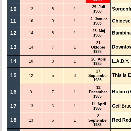
29. Juli
10
Sorgenf
12
8
1
1988
4. Januar
11
Chinese
16
9
1
1985
23. Maj
12
Bambin
14
8
1
1986
21.
13
Downto
14
7
1
Oktober
1988
26. April
14
L.A.D.Y. 
10
8
1
1985
27.
15
This Is 
12
5
3
September
1985
13.
16
Bolero (
9
7
1
December
1985
11. April
17
Geil
Bruc
13
6
1
1986
2.
18
Red Red
13
6
1
September
1983