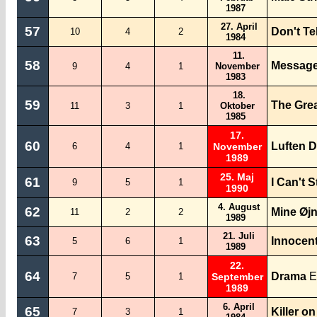
1987
27. April
57
Don't Te
10
4
2
1984
11.
58
Message
9
4
1
November
1983
18.
59
The Grea
11
3
1
Oktober
1985
17.
60
Luften D
6
4
1
November
1989
25. Maj
61
I Can't S
9
5
1
1990
4. August
62
Mine Øjn
11
2
2
1989
21. Juli
63
Innocen
5
6
1
1989
22.
64
Drama
E
7
5
1
September
1989
6. April
65
Killer o
7
3
1