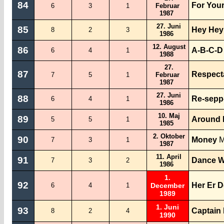
84
For You
6
3
1
Februar
1987
27. Juni
85
Hey Hey
8
2
3
1986
12. August
86
A-B-C-D
6
4
1
1988
27.
87
Respect
7
5
1
Februar
1987
27. Juni
88
Re-sepp
6
4
1
1986
10. Maj
89
Around 
5
5
1
1985
2. Oktober
90
Money
M
7
3
1
1987
11. April
91
Dance W
7
3
2
1986
1.
92
Her Er D
6
4
1
December
1989
1. Juni
93
Captain
8
2
4
1990