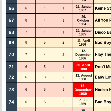
1984
16. Januar
66
Keine St
6
4
1
1987
26.
67
All You P
8
4
1
Oktober
1984
25. Januar
68
Disco B
7
4
1
1985
11. April
69
Bad Bo
8
5
2
1986
12.
70
Play Th
7
4
2
December
1986
20. April
71
Don't Mi
6
5
1
1990
12. August
72
Easy Lo
6
3
2
1988
15.
73
Himlen
R
6
5
1
December
1989
7. Juli
74
Bad Boy
6
5
2
1989
26.