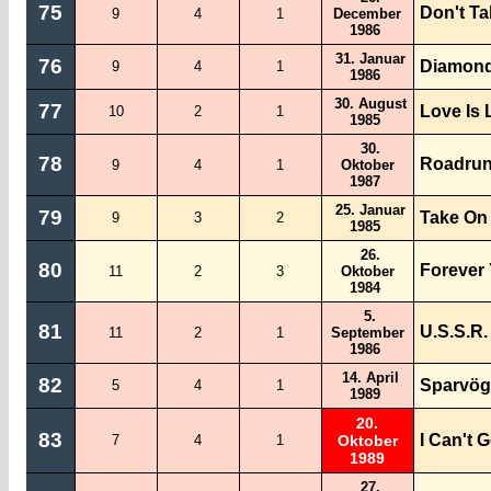
75
Don't Ta
9
4
1
December
1986
31. Januar
76
Diamon
9
4
1
1986
30. August
77
Love Is 
10
2
1
1985
30.
78
Roadrun
9
4
1
Oktober
1987
25. Januar
79
Take On
9
3
2
1985
26.
80
Forever
11
2
3
Oktober
1984
5.
81
U.S.S.R.
11
2
1
September
1986
14. April
82
Sparvög
5
4
1
1989
20.
83
I Can't 
7
4
1
Oktober
1989
27.