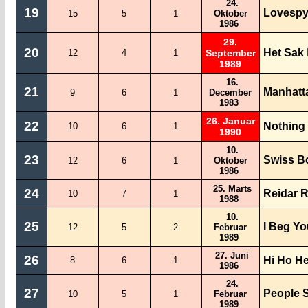
24.
19
Lovesp
15
5
1
Oktober
1986
29.
20
Het Sak
12
4
1
September
1989
16.
21
Manhatt
9
6
1
December
1983
26. Januar
22
Nothing
10
6
1
1990
10.
23
Swiss B
12
6
1
Oktober
1986
25. Marts
24
Reidar R
10
7
1
1988
10.
25
I Beg Y
12
5
2
Februar
1989
27. Juni
26
Hi Ho H
8
6
1
1986
24.
27
People S
10
5
1
Februar
1989