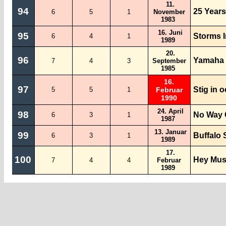
11.
94
25 Years
6
5
1
November
1983
16. Juni
95
Storms I
6
4
1
1989
20.
96
Yamaha
7
4
3
September
1985
16.
97
Stig in 
5
5
1
Februar
1990
24. April
98
No Way 
6
3
1
1987
13. Januar
99
Buffalo 
6
3
1
1989
17.
100
Hey Mus
7
4
4
Februar
1989