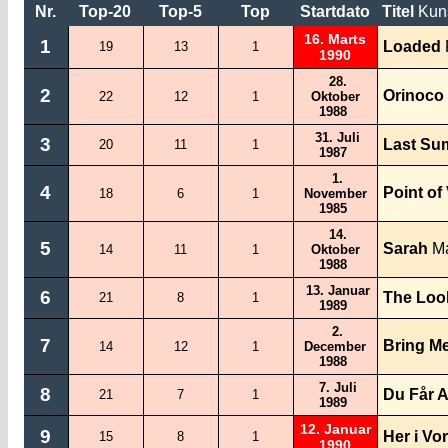
Nr.
Top-20
Top-5
Top
Startdato
Titel
Kun
16. Marts
1
Loaded
19
13
1
1990
28.
2
Orinoco
22
12
1
Oktober
1988
31. Juli
3
Last Su
20
11
1
1987
1.
4
Point of
18
6
1
November
1985
14.
5
Sarah
Ma
14
11
1
Oktober
1988
13. Januar
6
The Loo
21
8
1
1989
2.
7
Bring M
14
12
1
December
1988
7. Juli
8
Du Får A
21
7
1
1989
12. Januar
9
Her i Vo
15
8
1
1990