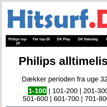
Philips top-
Før top-20
DK Play
DK Nabolag
20
Philips alltimeli
Dækker perioden fra uge 32 
1-100
|
101-200
|
201-30
501-600
|
601-700
|
701-80