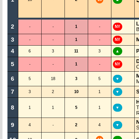
L
2
-
-
1
-
NY
B
3
M
-
-
1
-
NY
4
P
6
3
11
3
▲
D
5
-
-
1
-
NY
C
M
6
5
18
3
5
▼
M
7
S
3
2
10
1
▼
H
8
T
1
1
5
1
▼
R
N
9
4
-
2
4
▼
S