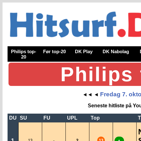
Philips top-
Før top-20
DK Play
DK Nabolag
20
Philips
Fredag 7. okt
◄◄
◄
Seneste hitliste på Yo
DU
SU
FU
UPL
Top
T
1
13
-
2
13
▲