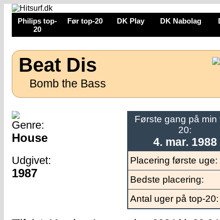
Philips top-
Før top-20
DK Play
DK Nabolag
20
Beat Dis
Bomb the Bass
Første gang på min 
Genre:
20:
House
4. mar. 1988
Udgivet:
Placering første uge:
1987
Bedste placering:
Antal uger på top-20: