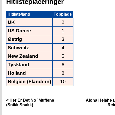
Hitlisteplaceringer
Hitliste/land
Topplads
UK
2
US Dance
1
Østrig
3
Schweitz
4
New Zealand
5
Tyskland
6
Holland
8
Belgien (Flandern)
10
< Her Er Det No´ Muffens
Aloha Hejahe 
(Snikk Snakk)
Rei