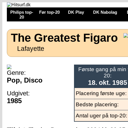
Philips top-
Før top-20
DK Play
DK Nabolag
20
The Greatest Figaro
Lafayette
Første gang på min 
Genre:
20:
Pop, Disco
18. okt. 1985
Udgivet:
Placering første uge:
1985
Bedste placering:
Antal uger på top-20: