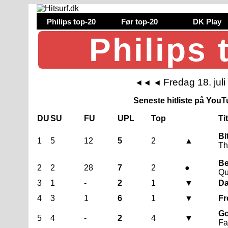
Philips top-20
Før top-20
DK Play
Philips 
Fredag 18. jul
◄◄
◄
Seneste hitliste på YouTu
DU
SU
FU
UPL
Top
Ti
Bi
1
5
12
5
2
▲
Th
Be
2
2
28
7
2
●
Qu
3
1
-
2
1
▼
Da
4
3
1
6
1
▼
Fr
Go
5
4
-
2
4
▼
Fa