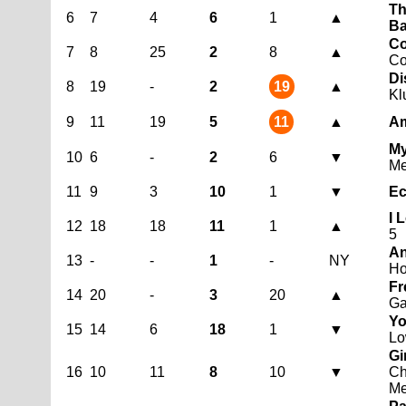
Th
6
7
4
6
1
▲
Ba
Co
7
8
25
2
8
▲
Co
Di
8
19
-
2
19
▲
Kl
9
11
19
5
11
▲
Am
My
10
6
-
2
6
▼
Me
11
9
3
10
1
▼
Ec
I 
12
18
18
11
1
▲
5
An
13
-
-
1
-
NY
Ho
Fr
14
20
-
3
20
▲
Ga
Yo
15
14
6
18
1
▼
Lo
Gi
16
10
11
8
10
▼
Ch
Me