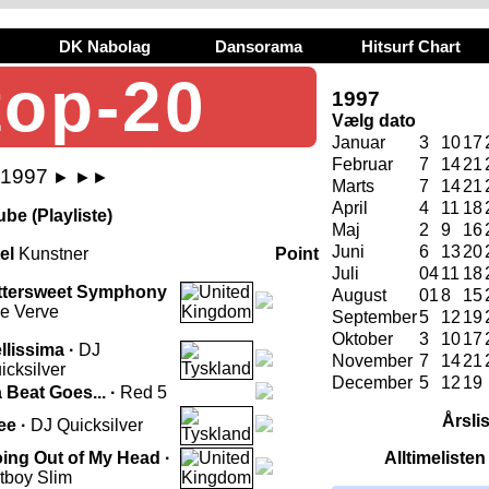
DK Nabolag
Dansorama
Hitsurf Chart
top-20
1997
Vælg dato
Januar
3
10
17
Februar
7
14
21
i 1997
►
►►
Marts
7
14
21
April
4
11
18
be (Playliste)
Maj
2
9
16
Juni
6
13
20
tel
Kunstner
Point
Juli
04
11
18
ttersweet Symphony
August
01
8
15
e Verve
September
5
12
19
Oktober
3
10
17
llissima ·
DJ
November
7
14
21
icksilver
December
5
12
19
 Beat Goes... ·
Red 5
Årsli
ee ·
DJ Quicksilver
ing Out of My Head ·
Alltimeliste
tboy Slim