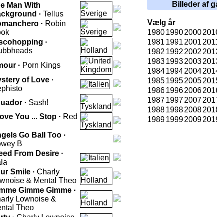
Billeder af g
e Man With
ckground ·
Tellus
Vælg år
manchero ·
Robin
ok
1980
1990
2000
201
scohopping ·
1981
1991
2001
201
ubbheads
1982
1992
2002
201
1983
1993
2003
201
our ·
Porn Kings
1984
1994
2004
201
stery of Love ·
1985
1995
2005
201
phisto
1986
1996
2006
201
1987
1997
2007
201
uador ·
Sash!
1988
1998
2008
201
Love You ... Stop ·
Red
1989
1999
2009
201
gels Go Ball Too ·
wey B
eed From Desire ·
la
ur Smile ·
Charly
wnoise & Mental Theo
mme Gimme Gimme ·
arly Lownoise &
ntal Theo