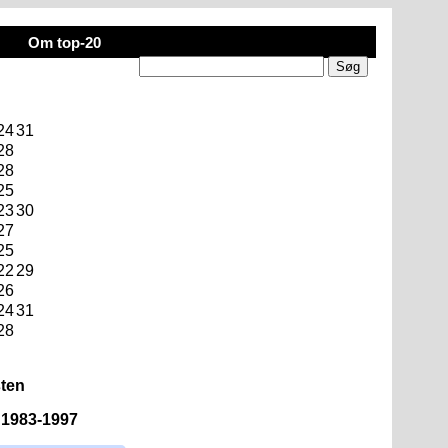
Om top-20
24
31
28
28
25
23
30
27
25
22
29
26
24
31
28
sten
n 1983-1997