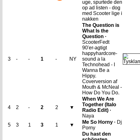
uge, spurtede den
op ad listen - dog
med Scooter lige i
nakken
The Question is
What Is the
Question ·
Scooter
Fedt
90'er-agtigt
happyhardcore-
3
-
-
1
-
NY
sound a la
Technohead - I
Wanna Be a
Hippy.
Coverversion af
Mouth & McNeal -
How Do You Do.
When We Are
Together (Italo
4
2
-
2
2
▼
Radio Edit) ·
Naya
Me So Horny ·
Dj
5
3
1
3
1
▼
Porny
Du hast den
schönsten