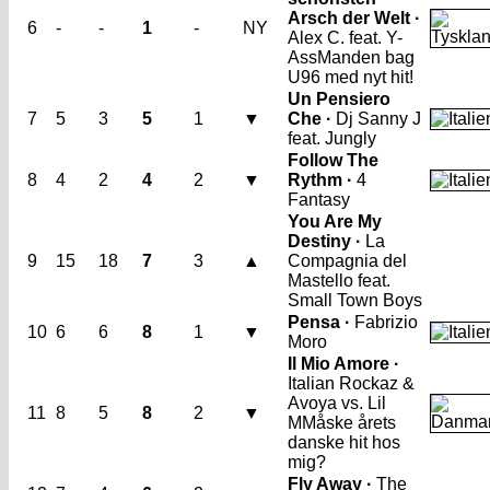
Arsch der Welt ·
6
-
-
1
-
NY
Alex C. feat. Y-
Ass
Manden bag
U96 med nyt hit!
Un Pensiero
7
5
3
5
1
▼
Che ·
Dj Sanny J
feat. Jungly
Follow The
8
4
2
4
2
▼
Rythm ·
4
Fantasy
You Are My
Destiny ·
La
9
15
18
7
3
▲
Compagnia del
Mastello feat.
Small Town Boys
Pensa ·
Fabrizio
10
6
6
8
1
▼
Moro
Il Mio Amore ·
Italian Rockaz &
Avoya vs. Lil
11
8
5
8
2
▼
M
Måske årets
danske hit hos
mig?
Fly Away ·
The