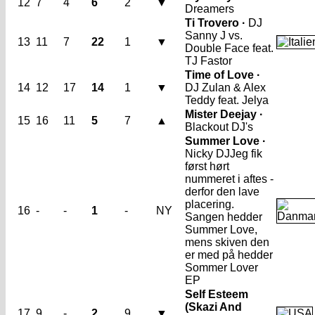
12
7
4
6
2
▼
Dreamers
Ti Trovero ·
DJ
Sanny J vs.
13
11
7
22
1
▼
Double Face feat.
TJ Fastor
Time of Love ·
14
12
17
14
1
▼
DJ Zulan & Alex
Teddy feat. Jelya
Mister Deejay ·
15
16
11
5
7
▲
Blackout DJ's
Summer Love ·
Nicky DJ
Jeg fik
først hørt
nummeret i aftes -
derfor den lave
placering.
16
-
-
1
-
NY
Sangen hedder
Summer Love,
mens skiven den
er med på hedder
Sommer Lover
EP
Self Esteem
(Skazi And
17
9
-
2
9
▼