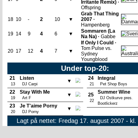
Irritante Remix) ·
Offspring
Grab That Thing
18
10
-
2
10
▼
2007 ·
Hampenberg
Sommaren (La
19
14
9
4
6
▼
Na Na) ·
Gabbe
If Only I Could ·
Tom Pulse vs.
20
17
12
4
7
▼
Sydney
Youngblood
Under top-20:
21
Listen
24
Integral
▼
13
DJ Carpi
21
Pet Shop Boys
22
Stay With Me
Summer Wine
▼
25
19
Art F
DJ Ostkurve pres.
22
Bootlickerz
23
Je T'aime Porny
▼
20
DJ Porny
Lagt på nettet: Fredag 17. august 2007 - kl.