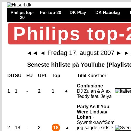
Philips top-
Før top-20
DK Play
DK Nabolag
20
Philips top-
Fredag 17. august 2007
◄◄
◄
►
►
Seneste hitliste på YouTube (Playlist
DU
SU
FU
UPL
Top
Titel
Kunstner
Confusione
1
1
-
2
1
●
DJ Zulan & Alex
Teddy feat. Jelya
Party As If You
Were Lindsay
Lohan ·
Sywnthkrawft
Som
2
18
-
2
18
▲
jeg sagde i sidste