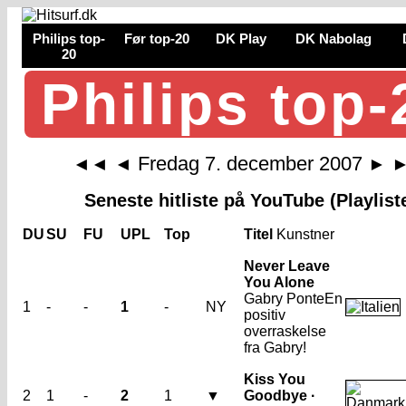
Philips top-
Før top-20
DK Play
DK Nabolag
20
Philips top-
Fredag 7. december 2007
◄◄
◄
►
Seneste hitliste på YouTube (Playlist
DU
SU
FU
UPL
Top
Titel
Kunstner
Never Leave
You Alone
Gabry Ponte
En
1
-
-
1
-
NY
positiv
overraskelse
fra Gabry!
Kiss You
2
1
-
2
1
▼
Goodbye ·