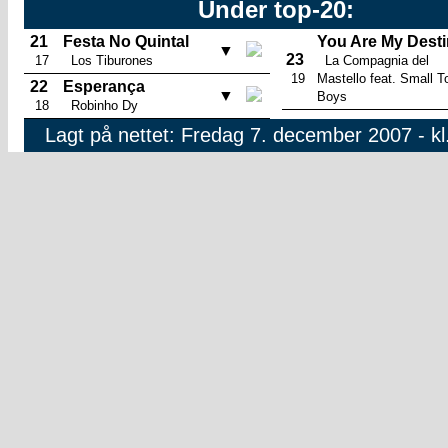
Under top-20:
21
Festa No Quintal
You Are My Dest
▼
23
17
Los Tiburones
La Compagnia del
19
Mastello feat. Small 
22
Esperança
▼
Boys
18
Robinho Dy
Lagt på nettet: Fredag 7. december 2007 - kl