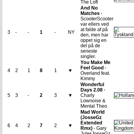
The Loft
And No
Matches ·
Scooter
Scooter
var ellers ved
at falde af på
3
-
-
1
-
NY
den, men har
oppet sig en
del på de
seneste
singler.
You Make Me
Feel Good ·
4
2
1
8
1
▼
Overland feat.
Kimmy
Wonderful
Days 2.08 ·
5
3
-
2
3
▼
Charly
Lownoise &
Mental Theo
Mad World
(JosseGz
Extended
6
4
2
7
2
▼
Rmx) ·
Gary
Jules
JosseGz