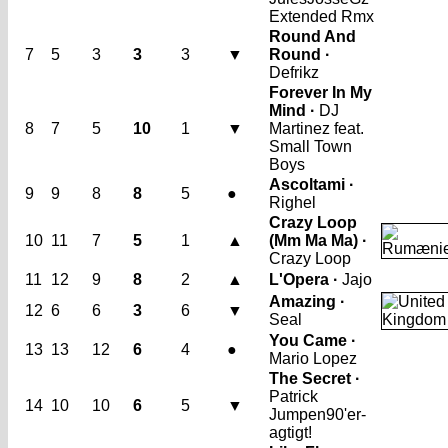
Extended Rmx
Round And
7
5
3
3
3
▼
Round ·
Defrikz
Forever In My
Mind ·
DJ
8
7
5
10
1
▼
Martinez feat.
Small Town
Boys
Ascoltami ·
9
9
8
8
5
●
Righel
Crazy Loop
10
11
7
5
1
▲
(Mm Ma Ma) ·
Crazy Loop
11
12
9
8
2
▲
L'Opera ·
Jajo
Amazing ·
12
6
6
3
6
▼
Seal
You Came ·
13
13
12
6
4
●
Mario Lopez
The Secret ·
Patrick
14
10
10
6
5
▼
Jumpen
90'er-
agtigt!