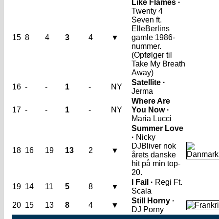
Like Flames ·
Twenty 4
Seven ft.
Elle
Berlins
15
8
4
3
4
▼
gamle 1986-
nummer.
(Opfølger til
Take My Breath
Away)
Satellite ·
16
-
-
1
-
NY
Jerma
Where Are
17
-
-
1
-
NY
You Now ·
Maria Lucci
Summer Love
·
Nicky
DJ
Bliver nok
18
16
19
13
2
▼
årets danske
hit på min top-
20.
I Fail ·
Regi Ft.
19
14
11
5
8
▼
Scala
Still Horny ·
20
15
13
8
4
▼
DJ Porny