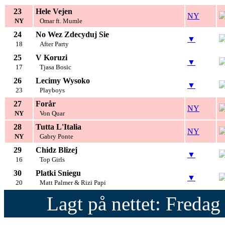
23
Hele Vejen
NY
NY
Omar ft. Mumle
24
No Wez Zdecyduj Sie
▼
18
After Party
25
V Koruzi
▼
17
Tjasa Bosic
26
Lecimy Wysoko
▼
23
Playboys
27
Forår
NY
NY
Von Quar
28
Tutta L'Italia
NY
NY
Gabry Ponte
29
Chidz Blizej
▼
16
Top Girls
30
Platki Sniegu
▼
20
Matt Palmer & Rizi Papi
Lagt på nettet: Fredag