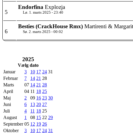
Endorfina
Explozja
5
Lø. 1. marts 2025 - 23:40
Besties (CrackHouse Rmx)
Martirenti & Margari
6
Sø. 2. marts 2025 - 00:02
2025
Vælg dato
Januar
3
10
17
24
31
Februar
7
14
21
28
Marts
07
14
21
28
April
04
11
18
25
Maj
2
09
16
23
30
Juni
6
13
20
27
Juli
4
11
18
25
August
1
08
15
22
29
September
05
12
19
26
Oktober
3
10
17
24
31