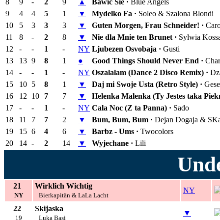
8
9
-
2
9
▲
Bawic Sie ·
Blue Angels
9
4
4
5
1
▼
Mydelko Fa ·
Soleo & Szalona Blondi
10
5
3
3
3
▼
Guten Morgen, Frau Schneider! ·
Caro
11
8
-
2
8
▼
Nie dla Mnie ten Brunet ·
Sylwia Koss
12
-
-
1
-
NY
Ljubezen Osvobaja ·
Gusti
13
13
9
8
1
●
Good Things Should Never End ·
Char
14
-
-
1
-
NY
Oszalalam (Dance 2 Disco Remix) ·
Dz
15
10
5
8
1
▼
Daj mi Swoje Usta (Retro Style) ·
Gese
16
12
10
7
7
▼
Helenka Malenka (Ty Jestes taka Piek
17
-
-
1
-
NY
Cala Noc (Z ta Panna) ·
Sado
18
11
7
7
2
▼
Bum, Bum, Bum ·
Dejan Dogaja & S
19
15
6
4
6
▼
Barbz - Ums ·
Twocolors
20
14
-
2
14
▼
Wyjechane ·
Lili
Unde
21
Wirklich Wichtig
NY
NY
Bierkapitän & LaLa Lacht
22
Skijaska
▼
19
Luka Basi