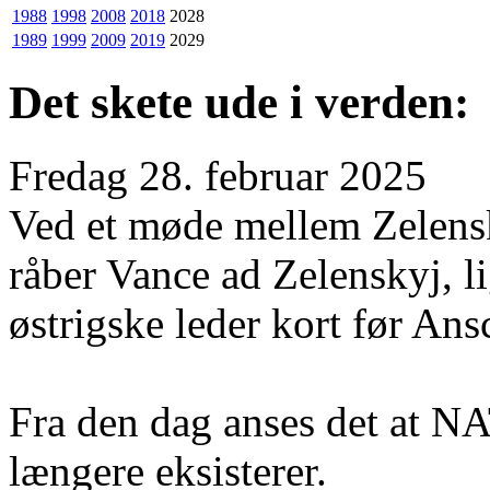
1988
1998
2008
2018
2028
1989
1999
2009
2019
2029
Det skete ude i verden:
Fredag 28. februar 2025
Ved et møde mellem Zelens
råber Vance ad Zelenskyj, 
østrigske leder kort før Ans
Fra den dag anses det at N
længere eksisterer.