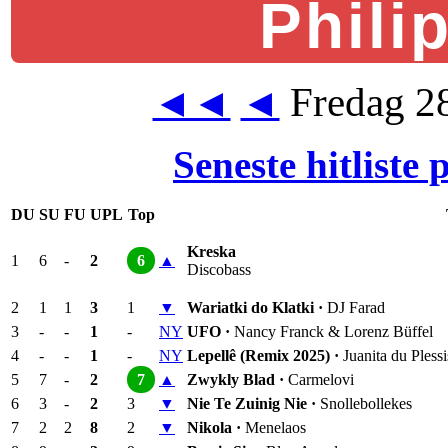
Phili
Fredag 28
◄◄
◄
Seneste hitliste
DU
SU
FU
UPL
Top
Kreska
1
6
-
2
6
▲
Discobass
2
1
1
3
1
▼
Wariatki do Klatki ·
DJ Farad
3
-
-
1
-
NY
UFO ·
Nancy Franck & Lorenz Büffel
4
-
-
1
-
NY
Lepellê (Remix 2025) ·
Juanita du Plessi
5
7
-
2
7
▲
Zwykly Blad ·
Carmelovi
6
3
-
2
3
▼
Nie Te Zuinig Nie ·
Snollebollekes
7
2
2
8
2
▼
Nikola ·
Menelaos