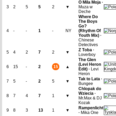
O Mila Moja ·
3
2
5
5
2
▼
Muza w
Deche
Where Do
The Boys
Go?
4
-
-
1
-
NY
(Rhythm Of
Youth Mix) ·
Chinese
Detectives
Z Toba ·
5
4
2
7
2
▼
Loverboy
The Glen
(Levi Heron
6
15
-
2
15
▲
Edit) ·
Levi
Heron
Tak to Lata ·
7
5
-
2
5
▼
Bungee
Chlopak do
Wziecia ·
8
7
4
7
1
▼
Mr.Max & DJ
Kozak
Rampenlicht
9
8
3
13
1
▼
·
Mika One