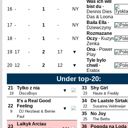
Was ich will
bist du ·
16
-
-
1
-
NY
Dennis Dies
Das & Loona
Baila Ella ·
17
-
-
1
-
NY
Dziewczyny
Rozmazane
18
-
-
1
-
NY
Oczy ·
Kuzyn
Zenka
Ona ·
Power
19
17
-
2
17
▼
Play
Tyle bylo
20
12
-
2
12
▼
chwil ·
Eratox
Under top-20:
21
Tylko z nia
33
Shy Girl
▼
19
DiscoBoys
23
Haute & Freddy
It's a Real Good
34
De Laatste Sirtak
22
Feeling
22
Susanna Veldmeijer
▼
9
DJ Herzbeat & Bernie
35
No Joy
Paul
25
The Beths
Laikyk Arciau
23
36
Pogoda na Loda