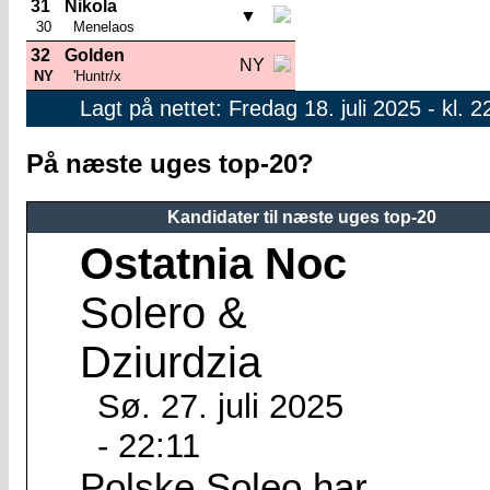
31
Nikola
▼
30
Menelaos
32
Golden
NY
NY
'Huntr/x
Lagt på nettet: Fredag 18. juli 2025 - kl. 2
På næste uges top-20?
Kandidater til næste uges top-20
Ostatnia Noc
Solero &
Dziurdzia
Sø. 27. juli 2025
- 22:11
Polske Soleo har