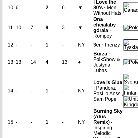
I Love the
10
6
-
2
6
▼
80's ·
Men
Without Hats
Ona
chcialaby
11
10
7
9
3
▼
górala ·
Rompey
12
-
-
1
-
NY
3er ·
Frenzy
Burza ·
FolkShow &
13
13
14
4
13
●
Justyna
Lubas
Love is Glue
·
Pandora,
14
-
-
1
-
NY
Pasi ja Anssi,
Sam Pope
Burning Sky
(Atus
15
-
-
1
-
NY
Remix) ·
Inspiring
Melodic