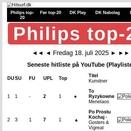
Philips top-
Før top-20
DK Play
DK Nabolag
20
Philips top-
Fredag 18. juli 2025
◄◄
◄
►
►►
Seneste hitliste på YouTube (Playlist
Titel
DU
SU
FU
UPL
Top
Kunstner
To
1
1
-
2
1
●
Ryzykowne
Menelaos
Po Prostu
Kochaj ·
2
3
1
7
1
▲
Gosters &
Vigreat