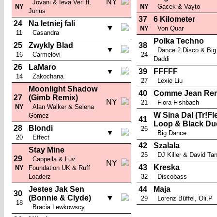
NY
Jovani & Ieva Veri ft.
NY
NY
Gacek & Vayto
Jurius
37
6 Kilometer
24
Na letniej fali
▼
NY
Von Quar
11
Casandra
Polka Techno
25
Zwykly Blad
38
▼
Dance 2 Disco & Big
16
Carmelovi
24
Daddi
26
LaMaro
▼
39
FFFFF
14
Zakochana
27
Lexie Liu
Moonlight Shadow
40
Comme Jean Re
27
(Gimb Remix)
NY
21
Flora Fishbach
NY
Alan Walker & Selena
W Sina Dal (Tr!Fl
Gomez
41
Loop & Black Du
28
Blondi
26
▼
Big Dance
20
Effect
42
Szalala
Stay Mine
25
DJ Killer & David Ta
29
Cappella & Luv
NY
43
Kreska
NY
Foundation UK & Ruff
Loaderz
32
Discobass
Jestes Jak Sen
44
Maja
30
(Bonnie & Clyde)
▼
29
Lorenz Büffel, Oli.P
18
Bracia Lewkowscy