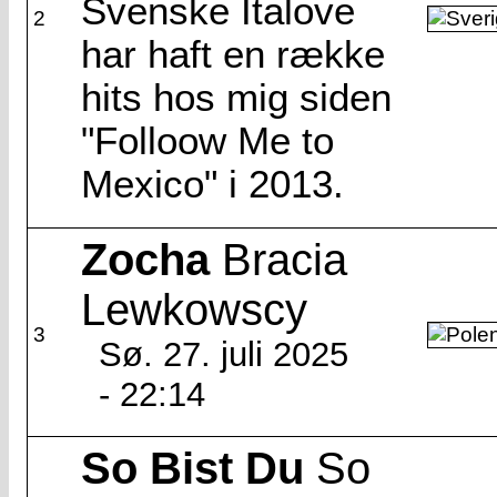
Svenske Italove
2
har haft en række
hits hos mig siden
"Folloow Me to
Mexico" i 2013.
Zocha
Bracia
Lewkowscy
3
Sø. 27. juli 2025
- 22:14
So Bist Du
So