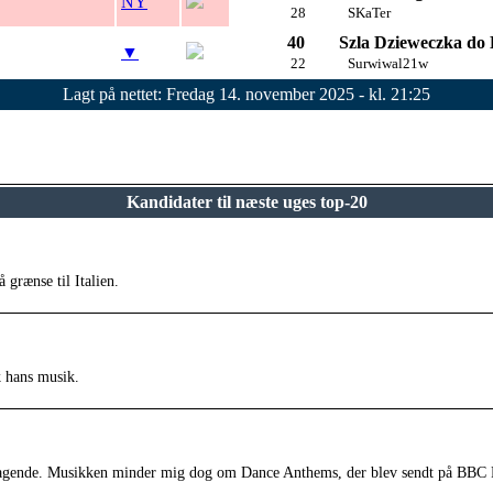
NY
28
SKaTer
40
Szla Dzieweczka do
▼
22
Surwiwal21w
Lagt på nettet: Fredag 14. november 2025 - kl. 21:25
Kandidater til næste uges top-20
grænse til Italien.
k hans musik.
retagende. Musikken minder mig dog om Dance Anthems, der blev sendt på BBC R