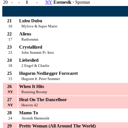
20
-
-
1
-
NY
Esemesik ·
Spontan
21
Lubu Dubu
16
Mylove & Super Mario
22
Aliens
17
Radiorama
23
Crystallized
23
John Summit Ft. Inez
24
Liebeslied
18
2 Engel & Charlie
25
Hugorm Nedlægger Forsvaret
15
Hugorm ft. Peter Sommer
26
When It Hits
NY
Running Boomy
27
Heat On The Dancefloor
NY
Heaven 42
28
Mamo To
24
Atomik Harmonik
29
Pretty Woman (All Around The World)