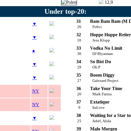
12,9
Under top-20:
31
Bam Bam Bam (M D
▼
26
Firbci
32
Hoppe Hoppe Reiter
▼
10
Jens Klopp
33
Vodka No Limit
●
30
DJ Blyatman
34
So Bist Du
▼
29
Oli.P
35
Boom Diggy
▼
27
Galezard Project
36
Take Your Time
NY
20
Mark Farina
37
Extatique
NY
9
ItaLove
38
Waiting for a Star to
▼
25
Jubël, Alida
39
Malo Morgen