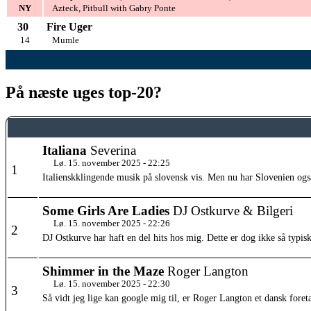
NY
Azteck, Pitbull with Gabry Ponte
30
Fire Uger
14
Mumle
På næste uges top-20?
Italiana
Severina
Lø. 15. november 2025 - 22:25
1
Italienskklingende musik på slovensk vis. Men nu har Slovenien også 
Some Girls Are Ladies
DJ Ostkurve & Bilgeri
Lø. 15. november 2025 - 22:26
2
DJ Ostkurve har haft en del hits hos mig. Dette er dog ikke så typis
Shimmer in the Maze
Roger Langton
Lø. 15. november 2025 - 22:30
3
Så vidt jeg lige kan google mig til, er Roger Langton et dansk fo