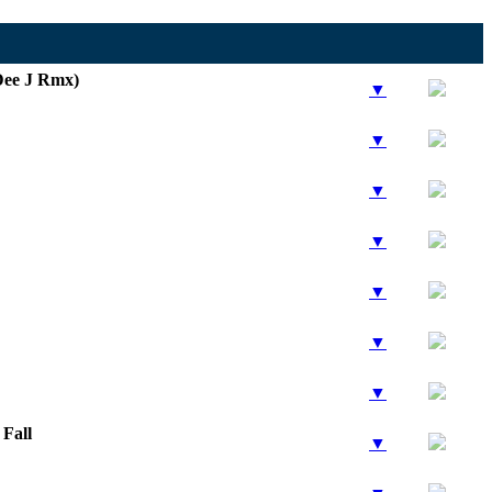
ee J Rmx)
▼
▼
▼
▼
▼
▼
▼
 Fall
▼