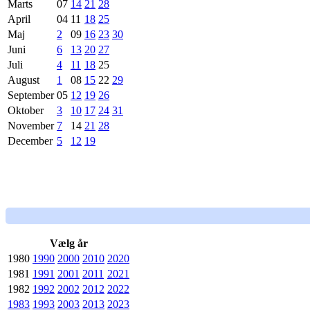
Marts
07
14
21
28
April
04
11
18
25
Maj
2
09
16
23
30
Juni
6
13
20
27
Juli
4
11
18
25
August
1
08
15
22
29
September
05
12
19
26
Oktober
3
10
17
24
31
November
7
14
21
28
December
5
12
19
Vælg år
1980
1990
2000
2010
2020
1981
1991
2001
2011
2021
1982
1992
2002
2012
2022
1983
1993
2003
2013
2023