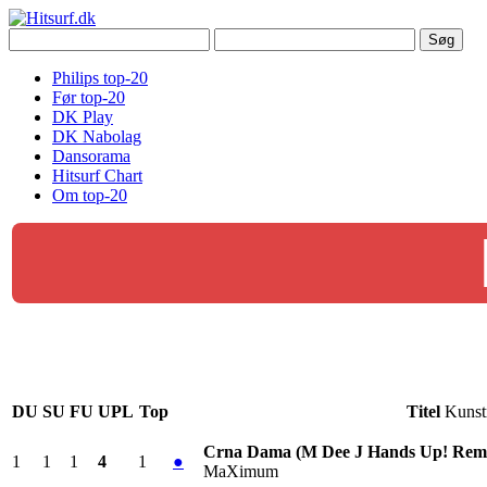
Philips top-20
Før top-20
DK Play
DK Nabolag
Dansorama
Hitsurf Chart
Om top-20
DU
SU
FU
UPL
Top
Titel
Kunst
Crna Dama (M Dee J Hands Up! Rem
1
1
1
4
1
●
MaXimum