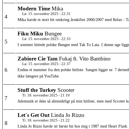
Modern Time
Mika
Lø. 15. november 2025 - 22:31
4
Mika havde et stort hit omkring årsskiftet 2006/2007 med Relax - Ta
Fiku Miku
Bungee
Lø. 15. november 2025 - 22:33
5
I sommer hittede polske Bungee med Tak To Lata. I denne uge ligge
Zabiore Cie Tam
Fukaj ft. Vito Bambino
Lø. 15. november 2025 - 22:37
6
Endnu et nummer fra den polske hitliste. Sangen ligger nr. 7 dernede
ikke længere på YouTube.
Stuff the Turkey
Scooter
Ti. 18. november 2025 - 21:19
7
Julemusik er ikke så almindeligt på min hitliste, men med Sccoter kan
Let´s Get Out
Linda Jo Rizzo
Ti. 18. november 2025 - 21:22
8
Linda Jo Rizzo havde sit første hit hos mig i 1987 med Heart Flash