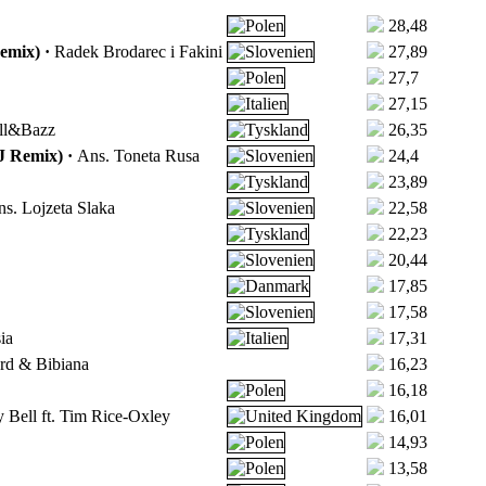
28,48
emix) ·
Radek Brodarec i Fakini
27,89
27,7
27,15
ull&Bazz
26,35
J Remix) ·
Ans. Toneta Rusa
24,4
23,89
s. Lojzeta Slaka
22,58
22,23
20,44
17,85
17,58
ia
17,31
rd & Bibiana
16,23
16,18
 Bell ft. Tim Rice-Oxley
16,01
14,93
13,58