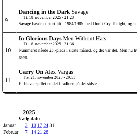
Dancing in the Dark
Savage
Ti. 18. november 2025 - 21:23
9
Savage havde et stort hit i 1984/1985 med Don´t Cry Tonight, og hos
In Glorious Days
Men Without Hats
Ti. 18. november 2025 - 21:36
10
Nummeret nåede 23.-plads i sidste måned, og det var det. Men nu hv
gang.
Carry On
Alex Vargas
Fre. 21. november 2025 - 20:53
11
Er blevet spillet en del i radioen på det sidste.
2025
Vælg dato
Januar
3
10
17
24
31
Februar
7
14
21
28