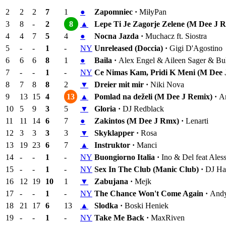
2
2
2
7
1
●
Zapomniec ·
MiłyPan
3
8
-
2
8
▲
Lepe Ti Je Zagorje Zelene (M Dee J R
4
4
7
5
4
●
Nocna Jazda ·
Muchacz ft. Siostra
5
-
-
1
-
NY
Unreleased (Doccia) ·
Gigi D'Agostino
6
6
6
8
1
●
Baila ·
Alex Engel & Aileen Sager & B
7
-
-
1
-
NY
Ce Nimas Kam, Pridi K Meni (M Dee 
8
7
8
8
2
▼
Dreier mit mir ·
Niki Nova
9
13
15
4
13
▲
Pomlad na deželi (M Dee J Remix) ·
An
10
5
9
3
5
▼
Gloria ·
DJ Redblack
11
11
14
6
7
●
Zakintos (M Dee J Rmx) ·
Lenarti
12
3
3
3
3
▼
Skyklapper ·
Rosa
13
19
23
6
7
▲
Instruktor ·
Manci
14
-
-
1
-
NY
Buongiorno Italia ·
Ino & Del feat Aless
15
-
-
1
-
NY
Sex In The Club (Manic Club) ·
DJ Ha
16
12
19
10
1
▼
Zabujana ·
Mejk
17
-
-
1
-
NY
The Chance Won't Come Again ·
Andy
18
21
17
6
13
▲
Slodka ·
Boski Heniek
19
-
-
1
-
NY
Take Me Back ·
MaxRiven