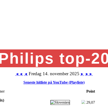
Philips top-2
Fredag 14. november 2025
◄◄
◄
►
►►
Seneste hitliste på YouTube (Playliste)
ner
Point
ix)
29,07