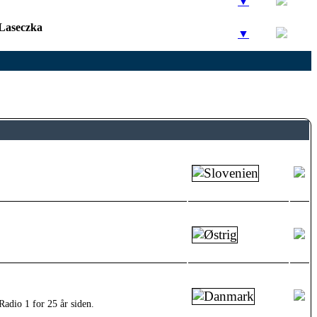
▼
 Laseczka
▼
adio 1 for 25 år siden.