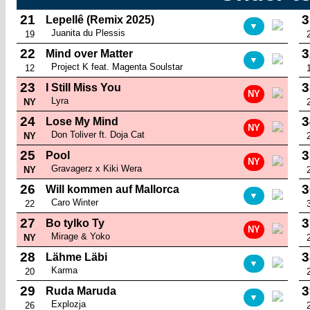
21
3
Lepellê (Remix 2025)
▼
Juanita du Plessis
19
22
3
Mind over Matter
▼
Project K feat. Magenta Soulstar
12
23
3
I Still Miss You
NY
Lyra
NY
24
3
Lose My Mind
NY
Don Toliver ft. Doja Cat
NY
25
3
Pool
NY
Gravagerz x Kiki Wera
NY
26
3
Will kommen auf Mallorca
▼
Caro Winter
22
27
3
Bo tylko Ty
NY
Mirage & Yoko
NY
28
3
Lähme Läbi
▼
Karma
20
29
3
Ruda Maruda
▼
Explozja
26