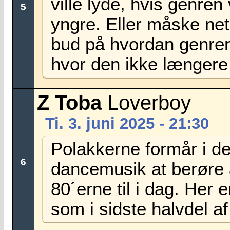
ville lyde, hvis genren
5
yngre. Eller måske net
bud på hvordan genren
hvor den ikke længere
Z Toba
Loverboy
Ti. 3. juni 2025 - 21:30
Polakkerne formår i d
6
dancemusik at berøre al
80´erne til i dag. Her 
som i sidste halvdel af