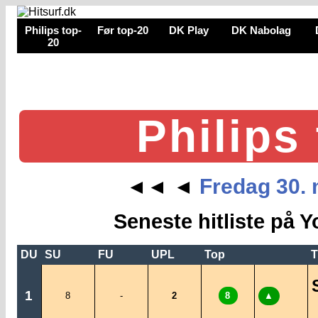
Philips top-
Før top-20
DK Play
DK Nabolag
20
Philips
Fredag 30. 
◄◄
◄
Seneste hitliste på Y
DU
SU
FU
UPL
Top
T
1
8
-
2
8
▲