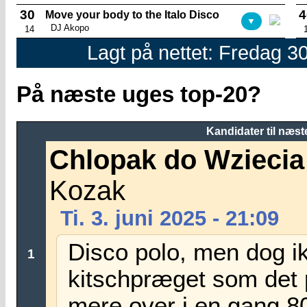
30
4
Move your body to the Italo Disco
▼
DJ Akopo
14
Lagt på nettet: Fredag 30
På næste uges top-20?
Kandidater til næst
Chlopak do Wziecia
Kozak
Ti. 3. juni 2025 - 21:09
Disco polo, men dog i
1
kitschpræget som det p
mere over i en gang 80