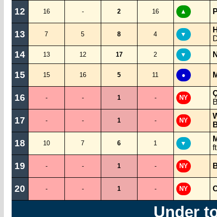
12
P
16
-
2
16
▲
H
13
7
5
8
4
▼
D
14
N
13
12
17
2
▼
15
M
15
16
5
11
●
Ç
16
-
-
1
-
NY
B
W
17
-
-
1
-
NY
B
M
18
10
7
6
1
▼
f
19
B
-
-
1
-
NY
20
C
-
-
1
-
NY
Under t