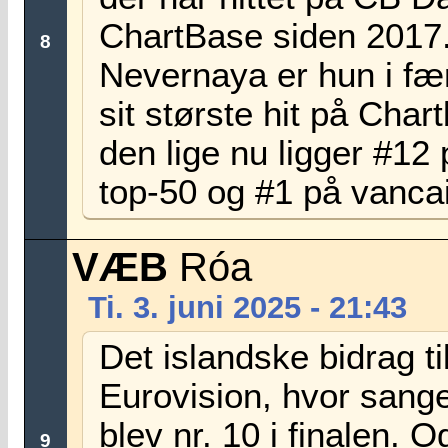
ChartBase siden 2017
8
Nevernaya er hun i fæ
sit største hit på Char
den lige nu ligger #12
top-50 og #1 på vancair
VÆB
Róa
Ti. 3. juni 2025 - 21:43
Det islandske bidrag ti
Eurovision, hvor sange
blev nr. 10 i finalen. O
9