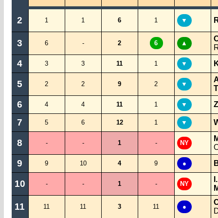
2
R
1
1
6
1
▼
O
3
6
-
2
6
▲
4
K
3
3
11
1
▼
A
5
2
2
9
2
▼
T
6
Z
4
4
11
1
▼
7
W
5
6
12
1
▼
M
8
-
-
1
-
NY
9
B
9
10
4
9
●
I
10
-
-
1
-
NY
M
C
11
11
11
3
11
●
D