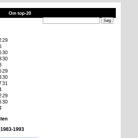
Om top-20
2
29
6
6
30
3
30
8
5
29
3
30
7
31
4
2
29
6
30
4
sten
n 1983-1993