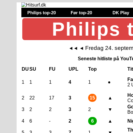
Philips top-20
Før top-20
DK Play
Philips 
Fredag 24. septe
◄◄
◄
Seneste hitliste på YouTu
DU
SU
FU
UPL
Top
Ti
Fa
1
1
1
4
1
●
2 
Ho
2
22
17
3
15
▲
Co
Go
3
2
2
3
2
▼
Bo
4
6
-
2
6
▲
Ni
Th
5
3
3
7
1
▼