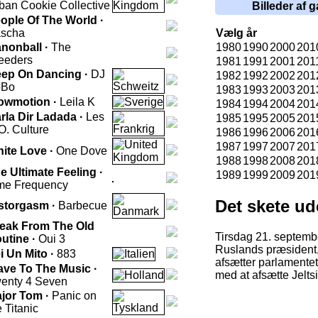
ban Cookie Collective
Billeder af g
ople Of The World ·
scha
Vælg år
nonball ·
The
1980
1990
2000
201
eeders
1981
1991
2001
201
ep On Dancing ·
DJ
1982
1992
2002
201
oBo
1983
1993
2003
201
owmotion ·
Leila K
1984
1994
2004
201
rla Dir Ladada ·
Les
1985
1995
2005
201
O. Culture
1986
1996
2006
201
1987
1997
2007
201
ite Love ·
One Dove
1988
1998
2008
201
e Ultimate Feeling ·
1989
1999
2009
201
me Frequency
Det skete ud
storgasm ·
Barbecue
eak From The Old
Tirsdag 21. septemb
utine ·
Oui 3
Ruslands præsident, 
i Un Mito ·
883
afsætter parlamentet
ave To The Music ·
med at afsætte Jeltsi
enty 4 Seven
jor Tom ·
Panic on
e Titanic