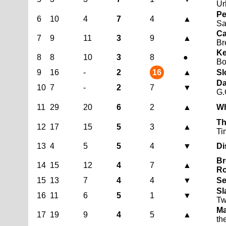
Ur
Pe
6
10
4
7
4
▲
Sa
Ca
7
9
11
3
9
▲
Br
Ke
8
8
10
3
8
●
B
9
16
-
2
16
▲
Sl
Da
10
7
-
2
7
▼
G.
11
29
20
6
2
▲
Wh
Th
12
17
15
5
3
▲
Ti
13
4
5
5
4
▼
Di
Br
14
15
12
4
7
▲
Ro
15
13
7
4
4
▼
Se
Sl
16
11
6
5
1
▼
Tw
Ma
17
19
9
4
5
▲
th