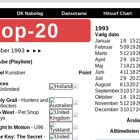
DK Nabolag
Dansorama
Hitsurf Chart
top-20
1993
Vælg dato
Januar
1
8
15
2
Februar
5
09
19
2
mber 1993
►
►►
Marts
5
12
19
2
April
2
9
16
2
be (Playliste)
Maj
7
14
21
2
Juni
4
11
18
2
tel
Kunstner
Point
Juli
2
9
20
2
ces
August
6
13
20
2
Unlimited
September
3
10
17
2
Oktober
1
8
19
2
ly Grail ·
Hunters and
November
5
12
19
2
llectors
December
3
10
17
2
 West ·
Pet Shop
ys
Årsli
ght In Motion ·
U96
Alltimeliste
e Key: The Secret ·