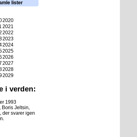
amle lister
0
2020
1
2021
2
2022
3
2023
4
2024
5
2025
6
2026
7
2027
8
2028
9
2029
e i verden:
er 1993
Boris Jeltsin,
, der svarer igen
n.