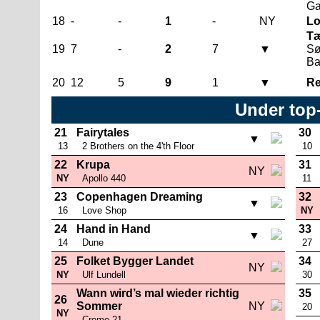
Ga
18
-
-
1
-
NY
Lo
Tæ
19
7
-
2
7
▼
Sø
Ba
20
12
5
9
1
▼
Re
Under top
21
Fairytales
30
▼
13
2 Brothers on the 4'th Floor
10
22
Krupa
31
NY
NY
Apollo 440
11
23
Copenhagen Dreaming
32
▼
16
Love Shop
NY
24
Hand in Hand
33
▼
14
Dune
27
25
Folket Bygger Landet
34
NY
NY
Ulf Lundell
30
Wann wird’s mal wieder richtig
35
26
Sommer
NY
20
NY
Creme 21