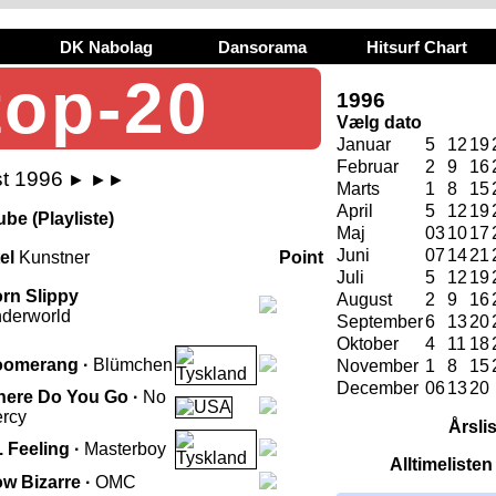
DK Nabolag
Dansorama
Hitsurf Chart
top-20
1996
Vælg dato
Januar
5
12
19
Februar
2
9
16
st 1996
►
►►
Marts
1
8
15
April
5
12
19
be (Playliste)
Maj
03
10
17
Juni
07
14
21
tel
Kunstner
Point
Juli
5
12
19
rn Slippy
August
2
9
16
derworld
September
6
13
20
Oktober
4
11
18
omerang ·
Blümchen
November
1
8
15
December
06
13
20
ere Do You Go ·
No
rcy
Årsli
. Feeling ·
Masterboy
Alltimeliste
w Bizarre ·
OMC