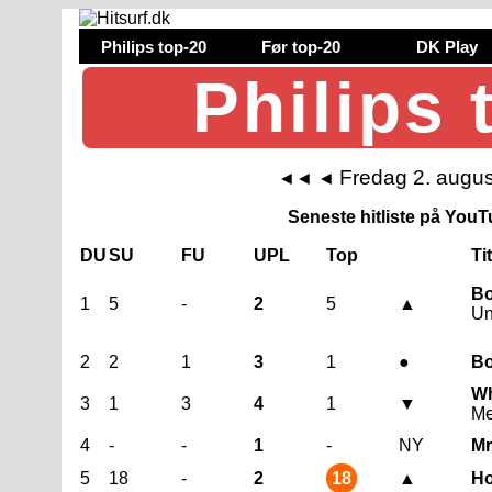
Philips top-20
Før top-20
DK Play
Philips 
Fredag 2. augu
◄◄
◄
Seneste hitliste på YouTu
DU
SU
FU
UPL
Top
Ti
Bo
1
5
-
2
5
▲
Un
2
2
1
3
1
●
Bo
Wh
3
1
3
4
1
▼
Me
4
-
-
1
-
NY
Mr
5
18
-
2
18
▲
Ho