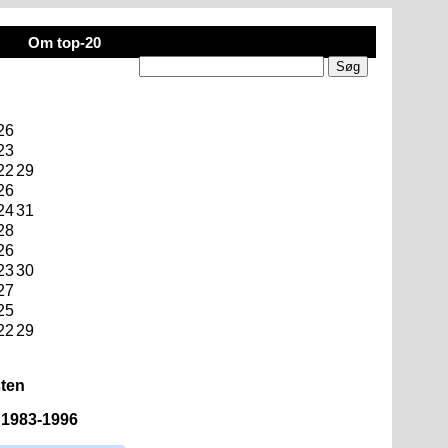
Om top-20
26
23
22
29
26
24
31
28
26
23
30
27
25
22
29
sten
n 1983-1996