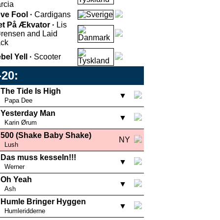
rcia
ve Fool ·
Cardigans
t På Ækvator ·
Lis
rensen and Laid
ck
bel Yell ·
Scooter
-20:
The Tide Is High
▼
Papa Dee
Yesterday Man
▼
Karin Ørum
500 (Shake Baby Shake)
NY
Lush
Das muss kesseln!!!
▼
Werner
Oh Yeah
▼
Ash
Humle Bringer Hyggen
▼
Humleridderne