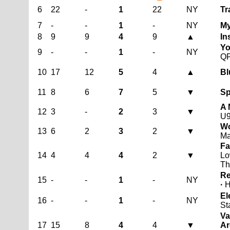
6
22
-
1
22
NY
Tr
7
-
-
1
-
NY
My
8
9
9
4
9
▲
In
Yo
9
-
-
1
-
NY
Q
10
17
12
5
4
▲
Bl
11
8
6
7
5
▼
Sp
A 
12
3
-
2
3
▼
U
Wo
13
6
2
3
2
▼
Ma
Fa
14
4
4
4
2
▼
Lo
Th
Re
15
-
-
1
-
NY
·
H
El
16
-
-
1
-
NY
St
Va
17
15
8
4
4
▼
Ar