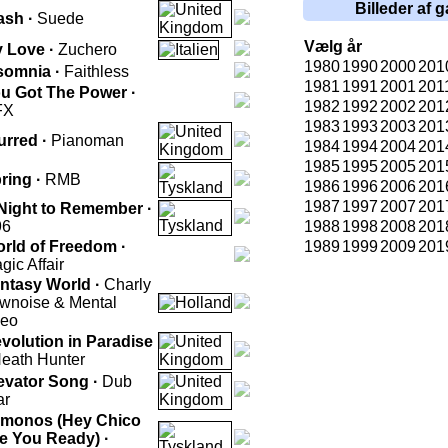
Billeder af g
ash ·
Suede
Vælg år
 Love ·
Zuchero
1980
1990
2000
201
somnia ·
Faithless
1981
1991
2001
201
u Got The Power ·
1982
1992
2002
201
FX
1983
1993
2003
201
urred ·
Pianoman
1984
1994
2004
201
1985
1995
2005
201
ring ·
RMB
1986
1996
2006
201
1987
1997
2007
201
Night to Remember ·
96
1988
1998
2008
201
rld of Freedom ·
1989
1999
2009
201
gic Affair
ntasy World ·
Charly
wnoise & Mental
eo
volution in Paradise
eath Hunter
evator Song ·
Dub
ar
monos (Hey Chico
e You Ready) ·