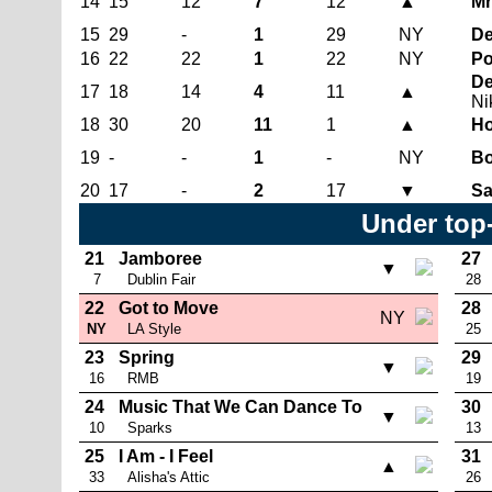
14
15
12
7
12
▲
Mr
15
29
-
1
29
NY
De
16
22
22
1
22
NY
Po
De
17
18
14
4
11
▲
Ni
18
30
20
11
1
▲
Ho
19
-
-
1
-
NY
B
20
17
-
2
17
▼
Sa
Under top
21
Jamboree
27
▼
7
Dublin Fair
28
22
Got to Move
28
NY
NY
LA Style
25
23
Spring
29
▼
16
RMB
19
24
Music That We Can Dance To
30
▼
10
Sparks
13
25
I Am - I Feel
31
▲
33
Alisha's Attic
26