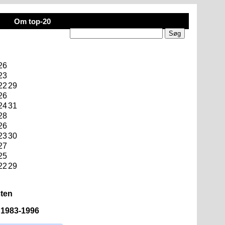
Om top-20
26
23
22
29
26
24
31
28
26
23
30
27
25
22
29
sten
n 1983-1996