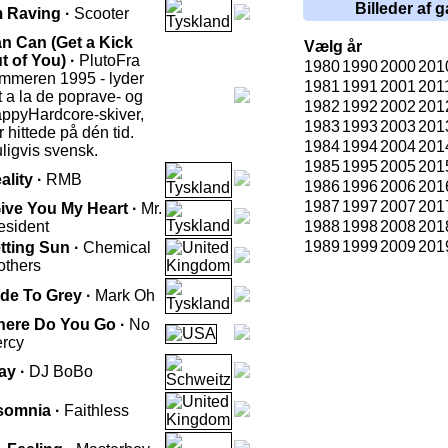
Billeder af g
m Raving ·
Scooter
n Can (Get a Kick
Vælg år
t of You) ·
Pluto
Fra
1980
1990
2000
201
mmeren 1995 - lyder
1981
1991
2001
201
dt a la de poprave- og
1982
1992
2002
201
ppyHardcore-skiver,
1983
1993
2003
201
r hittede på dén tid.
1984
1994
2004
201
ligvis svensk.
1985
1995
2005
201
ality ·
RMB
1986
1996
2006
201
1987
1997
2007
201
Give You My Heart ·
Mr.
esident
1988
1998
2008
201
1989
1999
2009
201
tting Sun ·
Chemical
others
de To Grey ·
Mark Oh
ere Do You Go ·
No
rcy
ay ·
DJ BoBo
somnia ·
Faithless