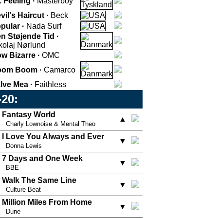
. Feeling ·
Masterboy
vil's Haircut ·
Beck
pular ·
Nada Surf
n Støjende Tid ·
kolaj Nørlund
w Bizarre ·
OMC
oom Boom ·
Camarco
lve Mea ·
Faithless
-20:
Fantasy World
▲
Charly Lownoise & Mental Theo
I Love You Always and Ever
▼
Donna Lewis
7 Days and One Week
▼
BBE
Walk The Same Line
▼
Culture Beat
Million Miles From Home
▼
Dune