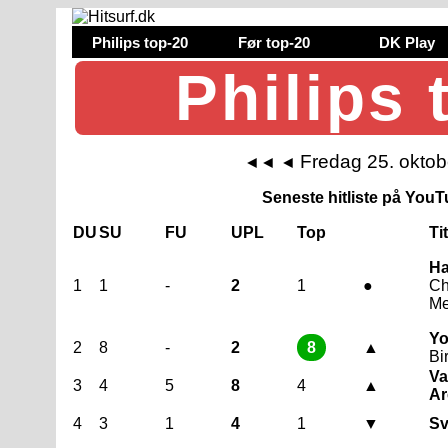
Philips top-20
Før top-20
DK Play
Philips 
Fredag 25. okto
◄◄
◄
Seneste hitliste på YouTu
DU
SU
FU
UPL
Top
Ti
Ha
1
1
-
2
1
●
Ch
Me
Yo
2
8
-
2
8
▲
Bi
Va
3
4
5
8
4
▲
Ar
4
3
1
4
1
▼
Sv