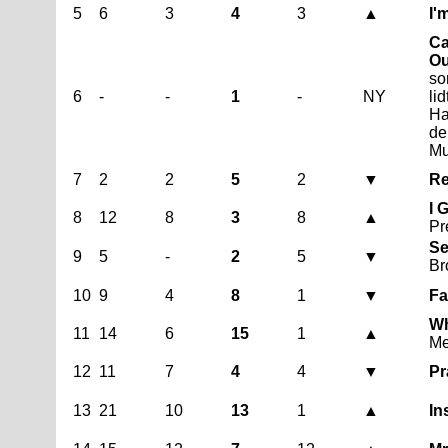
5
6
3
4
3
▲
I'
Ca
Ou
so
6
-
-
1
-
NY
li
Ha
de
Mu
7
2
2
5
2
▼
Re
I 
8
12
8
3
8
▲
Pr
Se
9
5
-
2
5
▼
Br
10
9
4
8
1
▼
Fa
Wh
11
14
6
15
1
▲
Me
12
11
7
4
4
▼
Pr
13
21
10
13
1
▲
In