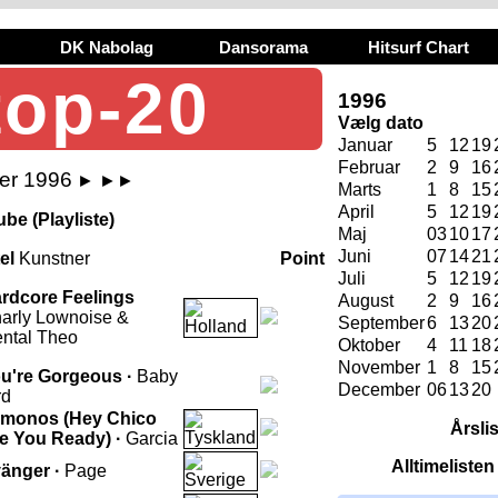
DK Nabolag
Dansorama
Hitsurf Chart
top-20
1996
Vælg dato
Januar
5
12
19
Februar
2
9
16
ber 1996
►
►►
Marts
1
8
15
April
5
12
19
be (Playliste)
Maj
03
10
17
Juni
07
14
21
tel
Kunstner
Point
Juli
5
12
19
rdcore Feelings
August
2
9
16
arly Lownoise &
September
6
13
20
ntal Theo
Oktober
4
11
18
November
1
8
15
u're Gorgeous ·
Baby
December
06
13
20
rd
monos (Hey Chico
Årsli
e You Ready) ·
Garcia
Alltimeliste
änger ·
Page