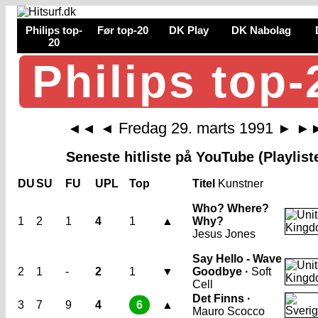
Philips top-
Før top-20
DK Play
DK Nabolag
20
Philips top-
Fredag 29. marts 1991
◄◄
◄
►
►
Seneste hitliste på YouTube (Playlist
DU
SU
FU
UPL
Top
Titel
Kunstner
Who? Where?
1
2
1
4
1
▲
Why?
Jesus Jones
Say Hello - Wave
2
1
-
2
1
▼
Goodbye ·
Soft
Cell
Det Finns ·
3
7
9
4
6
▲
Mauro Scocco