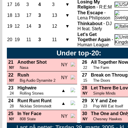
Losing My
17
16
3
4
3
▼
Religion ·
R:E:M
The Escape ·
18
13
17
3
13
▼
Lena Philipsson
Thinkabout ·
DJ
19
12
14
3
12
▼
H feat. Stefy
Let's Get
20
19
11
3
11
▼
Together Again ·
Human League
Under top-20:
21
Another Shot
26
All Together Now
NY
NY
Nasa
22
The Farm
22
Rush
27
Break on Throu
NY
NY
Big Audio Dynamite 2
15
The Doors
23
Highwire
28
Let There Be Lo
▲
24
Rolling Stones
NY
Simple Minds
24
Runt Runt Runt
29
X Y and Zee
▲
28
Nicklas Strömstedt
23
Pop Will Eat Itself
25
In Yer Face
30
The One and Onl
NY
NY
808 State
NY
Chesney Hawkes
Lagt på nettet: Tirsdag 29. marts 2005 - kl.