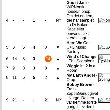
Ghost Jam ·
WIP
Norsk
house/hiphop.
Om det er dem,
4
-
-
1
-
NY
der har samplet
fra Dr Baker -
Kaos eller
omvendt, skal
være usagt.
Here We Go ·
5
3
5
4
3
▼
C+C Music
Factory
Wind of Change
6
14
3
3
14
▲
·
The Scorpions
Wiggle It ·
2 In a
7
9
8
3
8
▲
Room
My Earth Angel ·
8
11
6
5
2
▲
Orup
Bobby Brown ·
Frank
Zappa
Genudgivet
i Norge. Da den
9
21
-
1
21
NY
var fremme første
gang, blev den i