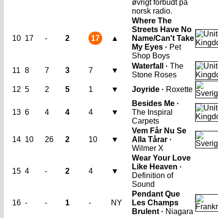
øvrigt forbudt på
norsk radio.
Where The
Streets Have No
10
17
-
2
17
▲
Name/Can't Take
My Eyes ·
Pet
Shop Boys
Waterfall ·
The
11
8
7
3
7
▼
Stone Roses
12
5
2
5
1
▼
Joyride ·
Roxette
Besides Me ·
13
6
4
4
4
▼
The Inspiral
Carpets
Vem Får Nu Se
14
10
26
2
10
▼
Alla Tårar ·
Wilmer X
Wear Your Love
Like Heaven ·
15
4
-
2
4
▼
Definition of
Sound
Pendant Que
16
-
-
1
-
NY
Les Champs
Brulent ·
Niagara