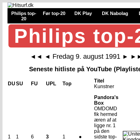
Philips top-
Før top-20
DK Play
DK Nabolag
20
Philips top-
Fredag 9. august 1991
◄◄
◄
►
►
Seneste hitliste på YouTube (Playlist
Titel
DU
SU
FU
UPL
Top
Kunstner
Pandora's
Box
OMD
OMD
fik hermed
æren af at
ligge nr. 1
på den
1
1
6
3
1
●
sidste top-