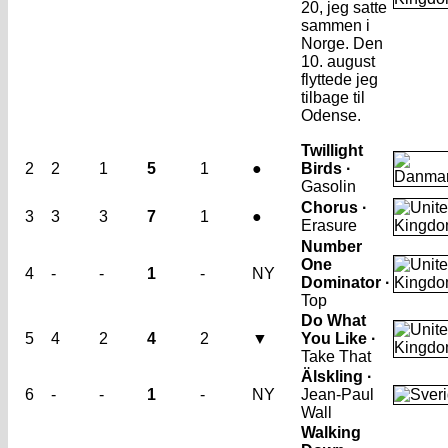
20, jeg satte
sammen i
Norge. Den
10. august
flyttede jeg
tilbage til
Odense.
Twillight
2
2
1
5
1
●
Birds ·
Gasolin
Chorus ·
3
3
3
7
1
●
Erasure
Number
One
4
-
-
1
-
NY
Dominator ·
Top
Do What
5
4
2
4
2
▼
You Like ·
Take That
Älskling ·
6
-
-
1
-
NY
Jean-Paul
Wall
Walking