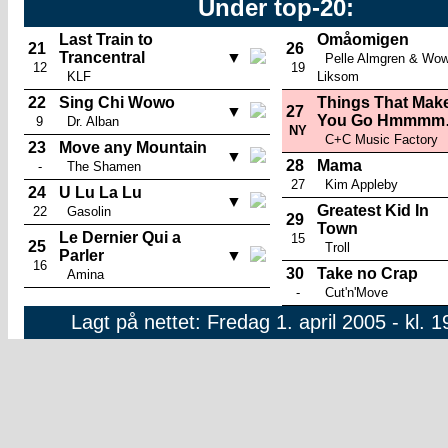
Under top-20:
Last Train to
Omåomigen
21
26
Trancentral
▼
Pelle Almgren & Wo
12
19
KLF
Liksom
22
Sing Chi Wowo
Things That Mak
▼
27
You Go Hmmmm
9
Dr. Alban
NY
C+C Music Factory
23
Move any Mountain
▼
28
Mama
-
The Shamen
27
Kim Appleby
24
U Lu La Lu
▼
Greatest Kid In
22
Gasolin
29
Town
Le Dernier Qui a
15
25
Troll
Parler
▼
16
30
Take no Crap
Amina
-
Cut'n'Move
Lagt på nettet: Fredag 1. april 2005 - kl. 1