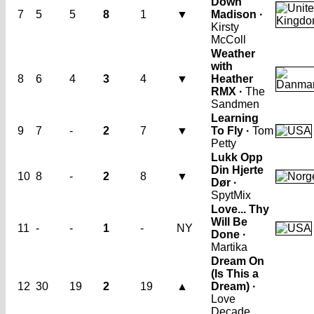
Down
7
5
5
8
1
▼
Madison ·
Kirsty
McColl
Weather
with
8
6
4
3
4
▼
Heather
RMX ·
The
Sandmen
Learning
9
7
-
2
7
▼
To Fly ·
Tom
Petty
Lukk Opp
Din Hjerte
10
8
-
2
8
▼
Dør ·
SpytMix
Love... Thy
Will Be
11
-
-
1
-
NY
Done ·
Martika
Dream On
(Is This a
12
30
19
2
19
▲
Dream) ·
Love
Decade