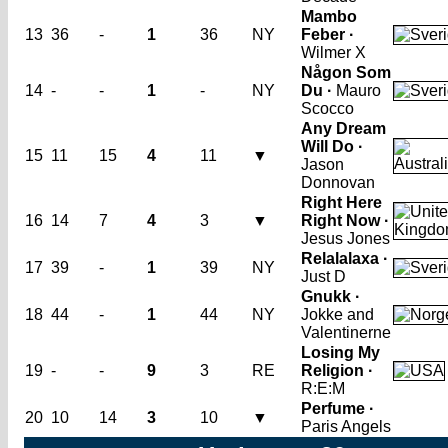
Mambo
13
36
-
1
36
NY
Feber ·
Wilmer X
Någon Som
14
-
-
1
-
NY
Du ·
Mauro
Scocco
Any Dream
Will Do ·
15
11
15
4
11
▼
Jason
Donnovan
Right Here
16
14
7
4
3
▼
Right Now ·
Jesus Jones
Relalalaxa ·
17
39
-
1
39
NY
Just D
Gnukk ·
18
44
-
1
44
NY
Jokke and
Valentinerne
Losing My
19
-
-
9
3
RE
Religion ·
R:E:M
Perfume ·
20
10
14
3
10
▼
Paris Angels