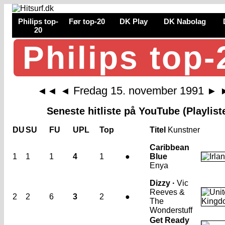
Philips top-
Før top-20
DK Play
DK Nabolag
20
Philips top-
Fredag 15. november 1991
◄◄
◄
►
Seneste hitliste på YouTube (Playlist
DU
SU
FU
UPL
Top
Titel
Kunstner
Caribbean
1
1
1
4
1
●
Blue
Enya
Dizzy ·
Vic
Reeves &
2
2
6
3
2
●
The
Wonderstuff
Get Ready