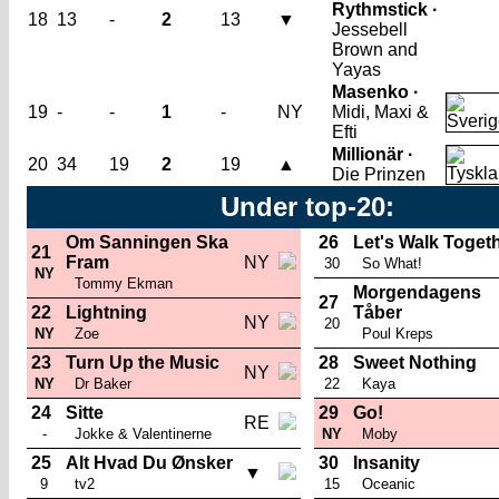
Rythmstick ·
18
13
-
2
13
▼
Jessebell
Brown and
Yayas
Masenko ·
19
-
-
1
-
NY
Midi, Maxi &
Efti
Millionär ·
20
34
19
2
19
▲
Die Prinzen
Under top-20:
Om Sanningen Ska
26
Let's Walk Toget
21
Fram
NY
30
So What!
NY
Tommy Ekman
Morgendagens
27
22
Lightning
Tåber
NY
20
NY
Zoe
Poul Kreps
23
Turn Up the Music
28
Sweet Nothing
NY
NY
Dr Baker
22
Kaya
24
Sitte
29
Go!
RE
-
Jokke & Valentinerne
NY
Moby
25
Alt Hvad Du Ønsker
30
Insanity
▼
9
tv2
15
Oceanic