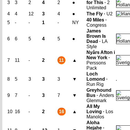
3
3
2
4
2
●
for This ·
2
Unlimited
4
4
12
3
4
●
The Fly ·
U2
40 Miles ·
5
-
-
1
-
NY
Congress
James
Brown Is
6
6
5
4
5
●
Dead ·
LA
Style
Nyårs Afton i
New York ·
7
11
-
2
11
▲
Perssons
Pack
Loch
8
5
3
3
3
▼
Lomond ·
Run Rig
Greyhound
9
7
-
3
7
▼
Bus ·
Anders
Glenmark
All My
10
16
-
2
16
▲
Loving ·
Los
Manolos
Aloha
Hejahe ·