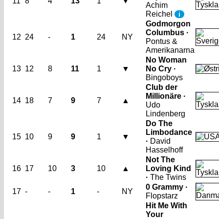
11
8
4
13
1
▼
Achim
Reichel
i
Godmorgon
Columbus ·
12
24
-
1
24
NY
Pontus &
Amerikanarna
No Woman
13
12
8
11
1
▼
No Cry ·
Bingoboys
Club der
Millionäre ·
14
18
7
9
7
▲
Udo
Lindenberg
Do The
Limbodance
15
10
9
9
1
▼
·
David
Hasselhoff
Not The
16
17
10
3
10
▲
Loving Kind
·
The Twins
0 Grammy ·
17
-
-
1
-
NY
Flopstarz
Hit Me With
Your