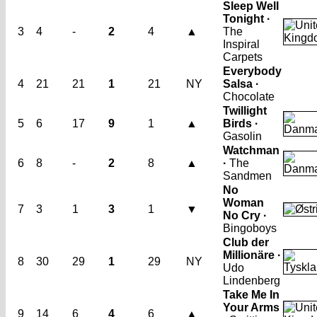
Sleep Well
Tonight ·
3
4
-
2
4
▲
The
Inspiral
Carpets
Everybody
4
21
21
1
21
NY
Salsa ·
Chocolate
Twillight
5
6
17
9
1
▲
Birds ·
Gasolin
Watchman
6
8
-
2
8
▲
·
The
Sandmen
No
Woman
7
3
1
3
1
▼
No Cry ·
Bingoboys
Club der
Millionäre ·
8
30
29
1
29
NY
Udo
Lindenberg
Take Me In
Your Arms
9
14
6
4
6
▲