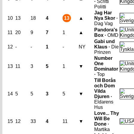
·
Scritti
Politti
Jag Har
10
13
18
4
13
▲
Nya Skor ·
Dag Vag
Pandora's
11
20
9
7
1
▲
Box ·
OMD
Gabi und
12
-
-
1
-
NY
Klaus ·
Die
Prinzen
Number
One
13
11
3
5
1
▼
Dominator
·
Top
Till Borås
och Dom
Vilda
14
5
5
3
5
▼
Djuren ·
Eldarens
Hus
Love... Thy
Will Be
15
12
33
4
11
▼
Done ·
Martika