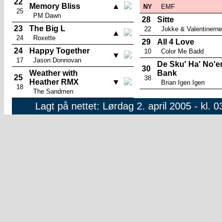
22
Memory Bliss
▲
NY
EMF
25
PM Dawn
28
Sitte
23
The Big L
22
Jokke & Valentinerne
▲
24
Roxette
29
All 4 Love
24
Happy Together
10
Color Me Badd
▼
17
Jason Donnovan
De Sku' Ha' No'e
30
Weather with
Bank
25
38
Heather RMX
▼
Brian Igen Igen
18
The Sandmen
Lagt på nettet: Lørdag 2. april 2005 - kl. 0