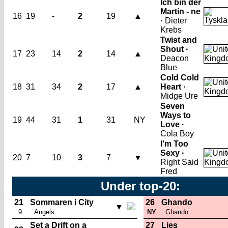
Ich bin der
Martin - ne
16
19
-
2
19
▲
·
Dieter
Krebs
Twist and
Shout ·
17
23
14
2
14
▲
Deacon
Blue
Cold Cold
18
31
34
2
17
▲
Heart ·
Midge Ure
Seven
Ways to
19
44
31
1
31
NY
Love ·
Cola Boy
I'm Too
Sexy ·
20
7
10
3
7
▼
Right Said
Fred
Under top-20:
21
Sommaren i City
26
Ghando
▼
9
Angels
NY
Ghando
Set a Drift on a
27
Lies