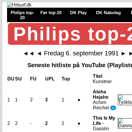
Philips top-
Før top-20
DK Play
DK Nabolag
20
Philips top-
Fredag 6. september 1991
◄◄
◄
►
Seneste hitliste på YouTube (Playlist
Titel
DU
SU
FU
UPL
Top
Kunstner
Aloha
Hejahe
1
1
2
3
1
●
Achim
Reichel
i
This Is My
2
2
-
2
2
●
Life ·
Gasolin