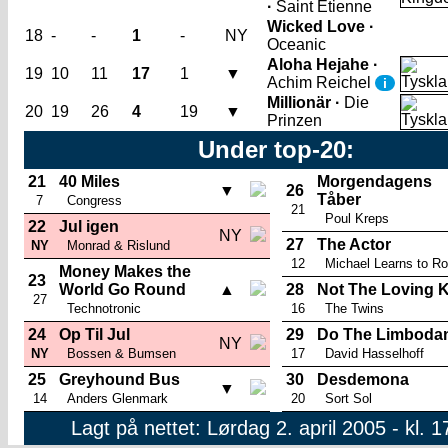
·
Saint Etienne
Wicked Love ·
18
-
-
1
-
NY
Oceanic
Aloha Hejahe ·
19
10
11
17
1
▼
Achim Reichel
i
Millionär ·
Die
20
19
26
4
19
▼
Prinzen
Under top-20:
21
40 Miles
Morgendagens
▼
26
Tåber
7
Congress
21
Poul Kreps
22
Jul igen
NY
27
The Actor
NY
Monrad & Rislund
12
Michael Learns to R
Money Makes the
23
World Go Round
▲
28
Not The Loving 
27
Technotronic
16
The Twins
24
Op Til Jul
29
Do The Limboda
NY
NY
Bossen & Bumsen
17
David Hasselhoff
25
Greyhound Bus
30
Desdemona
▼
14
Anders Glenmark
20
Sort Sol
Lagt på nettet: Lørdag 2. april 2005 - kl. 1