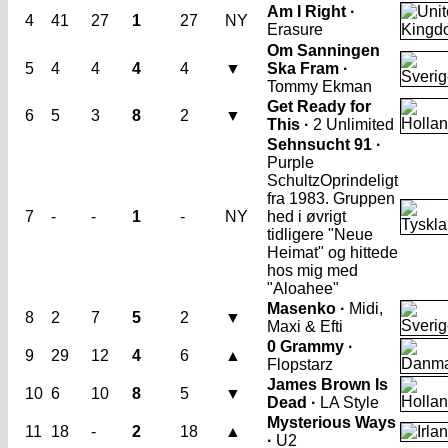
Am I Right ·
4
41
27
1
27
NY
Erasure
Om Sanningen
5
4
4
4
4
▼
Ska Fram ·
Tommy Ekman
Get Ready for
6
5
3
8
2
▼
This ·
2 Unlimited
Sehnsucht 91 ·
Purple
Schultz
Oprindeligt
fra 1983. Gruppen
7
-
-
1
-
NY
hed i øvrigt
tidligere "Neue
Heimat" og hittede
hos mig med
"Aloahee"
Masenko ·
Midi,
8
2
7
5
2
▼
Maxi & Efti
0 Grammy ·
9
29
12
4
6
▲
Flopstarz
James Brown Is
10
6
10
8
5
▼
Dead ·
LA Style
Mysterious Ways
11
18
-
2
18
▲
·
U2