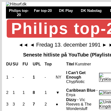
Philips top-
Før top-20
DK Play
DK Nabolag
20
Philips top-
Fredag 13. december 1991
◄◄
◄
►
Seneste hitliste på YouTube (Playlist
DU
SU
FU
UPL
Top
Titel
Kunstner
I Can't Get
1
-
-
1
-
NY
Enough
ChypNotic
Caribbean Blue ·
2
1
1
8
1
▼
Enya
Dizzy ·
Vic
3
3
2
7
2
●
Reeves & The
Wonderstuff