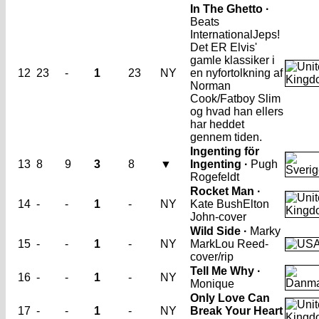
In The Ghetto ·
Beats
International
Jeps!
Det ER Elvis'
gamle klassiker i
12
23
-
1
23
NY
en nyfortolkning af
Norman
Cook/Fatboy Slim
og hvad han ellers
har heddet
gennem tiden.
Ingenting för
13
8
9
3
8
▼
Ingenting ·
Pugh
Rogefeldt
Rocket Man ·
14
-
-
1
-
NY
Kate Bush
Elton
John-cover
Wild Side ·
Marky
15
-
-
1
-
NY
Mark
Lou Reed-
cover/rip
Tell Me Why ·
16
-
-
1
-
NY
Monique
Only Love Can
17
-
-
1
-
NY
Break Your Heart