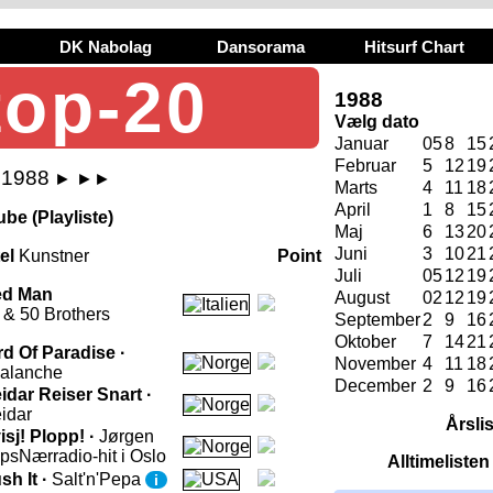
DK Nabolag
Dansorama
Hitsurf Chart
top-20
1988
Vælg dato
Januar
05
8
15
Februar
5
12
19
l 1988
►
►►
Marts
4
11
18
April
1
8
15
be (Playliste)
Maj
6
13
20
Juni
3
10
21
tel
Kunstner
Point
Juli
05
12
19
ed Man
August
02
12
19
 & 50 Brothers
September
2
9
16
Oktober
7
14
21
rd Of Paradise ·
November
4
11
18
alanche
December
2
9
16
idar Reiser Snart ·
idar
Årsli
isj! Plopp! ·
Jørgen
ips
Nærradio-hit i Oslo
Alltimeliste
sh It ·
Salt'n'Pepa
i