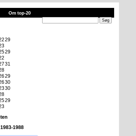
Om top-20
22
29
23
25
29
22
27
31
28
26
29
26
30
23
30
28
25
29
23
sten
n 1983-1988