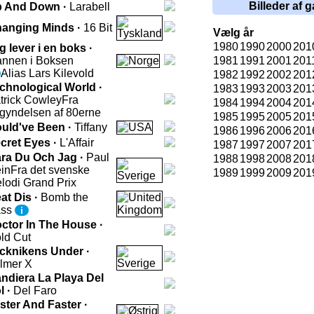
Billeder af g
 And Down ·
Larabell
anging Minds ·
16 Bit
Vælg år
1980
1990
2000
201
g lever i en boks ·
nnen i Boksen
1981
1991
2001
201
Alias Lars Kilevold
1982
1992
2002
201
chnological World ·
1983
1993
2003
201
trick Cowley
Fra
1984
1994
2004
201
gyndelsen af 80erne
1985
1995
2005
201
uld've Been ·
Tiffany
1986
1996
2006
201
cret Eyes ·
L'Affair
1987
1997
2007
201
ra Du Och Jag ·
Paul
1988
1998
2008
201
in
Fra det svenske
1989
1999
2009
201
lodi Grand Prix
at Dis ·
Bomb the
ass
i
ctor In The House ·
ld Cut
cknikens Under ·
lmer X
ndiera La Playa Del
l ·
Del Faro
ster And Faster ·