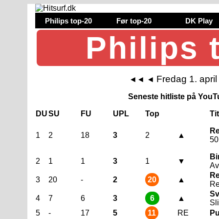
Philips top-20
Før top-20
DK Play
Philips 
Fredag 1. apri
◄◄
◄
Seneste hitliste på YouTu
DU
SU
FU
UPL
Top
Ti
R
1
2
18
3
2
▲
50
Bi
2
1
1
3
1
▼
Av
Re
3
20
-
2
20
▲
Re
Sv
4
7
6
3
6
▲
Sl
5
-
17
5
11
RE
Pu