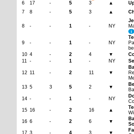
6
17
-
5
3
▲
Up
7
8
-
5
3
▲
Ch
Je
8
-
-
1
-
NY
Ma
i
Te
9
-
-
1
-
NY
Pa
be
10
4
-
2
4
▼
Co
11
-
-
1
-
NY
Se
Ba
12
11
-
2
11
▼
Re
Me
Be
13
5
3
5
2
▼
B
Do
14
-
-
1
-
NY
Co
Te
15
16
-
2
16
▲
Wi
Ba
16
6
-
2
6
▼
So
Fa
17
3
-
4
3
▼